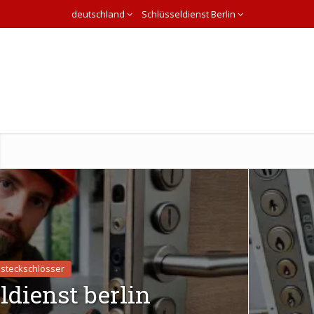
deutschland
Schlüsseldienst Berlin
nsteckschlösser
ldienst berlin