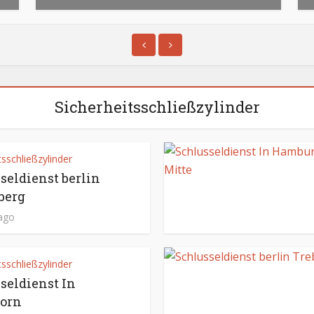
Sicherheitsschließzylinder
tsschließzylinder
seldienst berlin
berg
 ago
tsschließzylinder
seldienst In
born