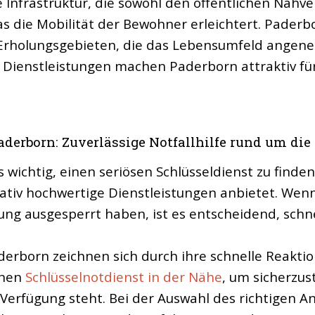
 Infrastruktur, die sowohl den öffentlichen Nahve
 die Mobilität der Bewohner erleichtert. Paderbor
d Erholungsgebieten, die das Lebensumfeld ange
an Dienstleistungen machen Paderborn attraktiv fü
aderborn: Zuverlässige Notfallhilfe rund um die
s wichtig, einen seriösen Schlüsseldienst zu finde
itativ hochwertige Dienstleistungen anbietet. Wen
ng ausgesperrt haben, ist es entscheidend, schnell
derborn zeichnen sich durch ihre schnelle Reaktio
inen
Schlüsselnotdienst in der Nähe
, um sicherzus
rfügung steht. Bei der Auswahl des richtigen Anb