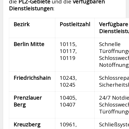
die
PLZ-Gebiete
und die
verfügbaren
Dienstleistungen
:
Bezirk
Postleitzahl
Verfügbare
Dienstleis
Berlin Mitte
10115,
Schnelle
10117,
Türöffnung
10119
Schlosswech
Notöffnun
Friedrichshain
10243,
Schlossrep
10245
Sicherheit
Prenzlauer
10405,
24/7 Notdie
Berg
10407
Schlosswech
Türöffnung
Kreuzberg
10961,
Schließsys