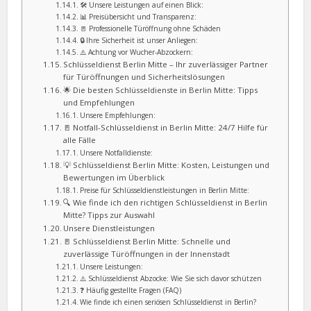
🛠️ Unsere Leistungen auf einen Blick:
📊 Preisübersicht und Transparenz:
🚪 Professionelle Türöffnung ohne Schäden
🔒 Ihre Sicherheit ist unser Anliegen:
⚠️ Achtung vor Wucher-Abzockern:
Schlüsseldienst Berlin Mitte – Ihr zuverlässiger Partner
für Türöffnungen und Sicherheitslösungen
🌟 Die besten Schlüsseldienste in Berlin Mitte: Tipps
und Empfehlungen
Unsere Empfehlungen:
🚪 Notfall-Schlüsseldienst in Berlin Mitte: 24/7 Hilfe für
alle Fälle
Unsere Notfalldienste:
💡 Schlüsseldienst Berlin Mitte: Kosten, Leistungen und
Bewertungen im Überblick
Preise für Schlüsseldienstleistungen in Berlin Mitte:
🔍 Wie finde ich den richtigen Schlüsseldienst in Berlin
Mitte? Tipps zur Auswahl
Unsere Dienstleistungen
🚪 Schlüsseldienst Berlin Mitte: Schnelle und
zuverlässige Türöffnungen in der Innenstadt
Unsere Leistungen:
⚠️ Schlüsseldienst Abzocke: Wie Sie sich davor schützen
❓ Häufig gestellte Fragen (FAQ)
Wie finde ich einen seriösen Schlüsseldienst in Berlin?