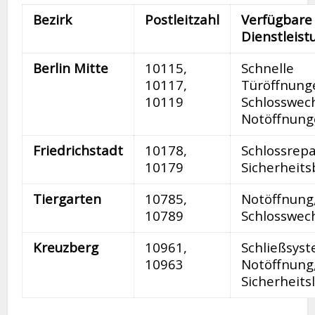
Bezirk
Postleitzahl
Verfügbare
Dienstleis
Berlin Mitte
10115,
Schnelle
10117,
Türöffnung
10119
Schlosswech
Notöffnun
Friedrichstadt
10178,
Schlossrepa
10179
Sicherheit
Tiergarten
10785,
Notöffnung
10789
Schlosswec
Kreuzberg
10961,
Schließsys
10963
Notöffnung
Sicherheit