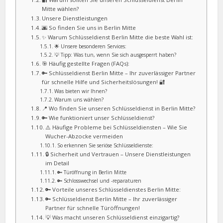
Mitte wählen?
Unsere Dienstleistungen
🌆 So finden Sie uns in Berlin Mitte
✨ Warum Schlüsseldienst Berlin Mitte die beste Wahl ist:
🌟 Unsere besonderen Services:
💡 Tipp: Was tun, wenn Sie sich ausgesperrt haben?
🎯 Häufig gestellte Fragen (FAQs):
🔑 Schlüsseldienst Berlin Mitte – Ihr zuverlässiger Partner
für schnelle Hilfe und Sicherheitslösungen! 🔐
Was bieten wir Ihnen?
Warum uns wählen?
📍 Wo finden Sie unseren Schlüsseldienst in Berlin Mitte?
🔑 Wie funktioniert unser Schlüsseldienst?
⚠️ Häufige Probleme bei Schlüsseldiensten – Wie Sie
Wucher-Abzocke vermeiden
So erkennen Sie seriöse Schlüsseldienste:
🔒 Sicherheit und Vertrauen – Unsere Dienstleistungen
im Detail
🔑 Türöffnung in Berlin Mitte
🔑 Schlosswechsel und -reparaturen
🔑 Vorteile unseres Schlüsseldienstes Berlin Mitte:
🔑 Schlüsseldienst Berlin Mitte – Ihr zuverlässiger
Partner für schnelle Türöffnungen!
💡 Was macht unseren Schlüsseldienst einzigartig?