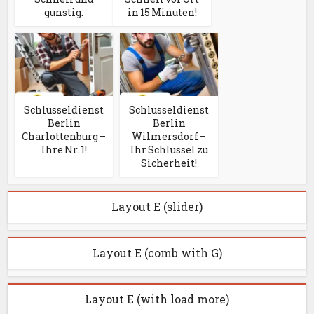
gunstig.
in 15 Minuten!
Schlusseldienst
Schlusseldienst
Berlin
Berlin
Charlottenburg –
Wilmersdorf –
Ihre Nr. 1!
Ihr Schlussel zu
Sicherheit!
Layout E (slider)
Layout E (comb with G)
Layout E (with load more)