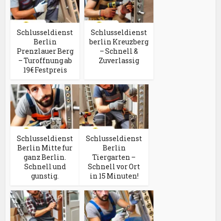
Schlusseldienst
Schlusseldienst
Berlin
berlin Kreuzberg
Prenzlauer Berg
– Schnell &
– Turoffnung ab
Zuverlassig
19€ Festpreis
Schlusseldienst
Schlusseldienst
Berlin Mitte fur
Berlin
ganz Berlin.
Tiergarten –
Schnell und
Schnell vor Ort
gunstig.
in 15 Minuten!