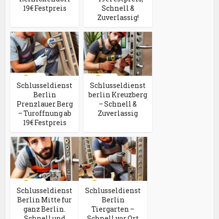
19€ Festpreis
Schnell &
Zuverlassig!
Schlusseldienst
Schlusseldienst
Berlin
berlin Kreuzberg
Prenzlauer Berg
– Schnell &
– Turoffnung ab
Zuverlassig
19€ Festpreis
Schlusseldienst
Schlusseldienst
Berlin Mitte fur
Berlin
ganz Berlin.
Tiergarten –
Schnell und
Schnell vor Ort