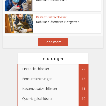
Kastenzusatzschlösser
Schlusseldienst In Tiergarten
Load more
leistungen
Einsteckschlösser
22
Fenstersicherungen
13
Kastenzusatzschlösser
11
Querriegelschlösser
10