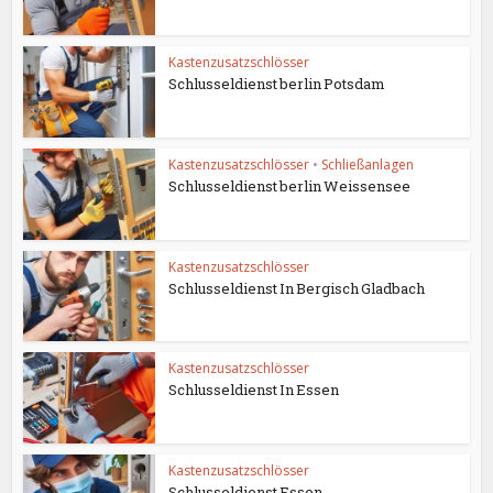
Kastenzusatzschlösser
Schlusseldienst berlin Potsdam
Kastenzusatzschlösser
•
Schließanlagen
Schlusseldienst berlin Weissensee
Kastenzusatzschlösser
Schlusseldienst In Bergisch Gladbach
Kastenzusatzschlösser
Schlusseldienst In Essen
Kastenzusatzschlösser
Schlusseldienst Essen